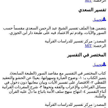
الرخصة
:
MIT
تفسير السعدي
تحميل
يتضمن هذا الملف تفسير الشيخ عبد الرحمن السعدي مقسماً حسب
السور والآيات، وقدم تم الاعتماد فيه على طبعة دار ابن الجوزي.
المصدر
:
مركز تفسير للدراسات القرآنية
الرخصة
:
MIT
المختصر في التفسير
تحميل
كتاب المختصر في التفسير مع مقاصد السور (الطبعة السابعة)،
يتميز الكتاب بـ: ١- وضوح العبارة وسهولتها، بعيدًا عن الحشو والتعقيد
اللفظي ٢- الاقتصار على تفسير الآيات وبيان معانيها دون دخول في
مسائل القراءات والإعراب والفقه ونحوها ٣- شرح المفردات القرآنية
أثناء التفسير ٤- انتهاج منهج سلف الأمة باتباع ما دلَّ عليه القرآن
والسُّنة.
المصدر
:
مركز تفسير للدراسات القرآنية