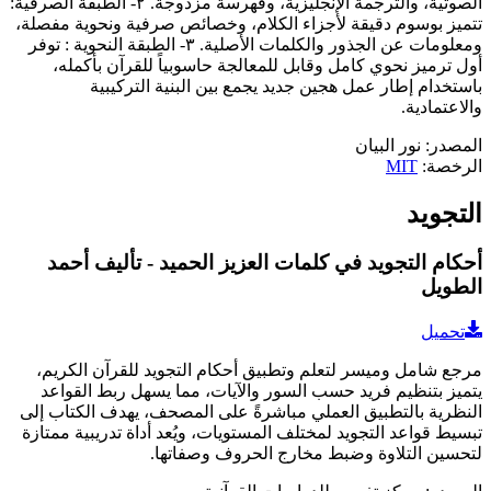
الصوتية، والترجمة الإنجليزية، وفهرسة مزدوجة. ٢- الطبقة الصرفية:
تتميز بوسوم دقيقة لأجزاء الكلام، وخصائص صرفية ونحوية مفصلة،
ومعلومات عن الجذور والكلمات الأصلية. ٣- الطبقة النحوية : توفر
أول ترميز نحوي كامل وقابل للمعالجة حاسوبياً للقرآن بأكمله،
باستخدام إطار عمل هجين جديد يجمع بين البنية التركيبية
والاعتمادية.
المصدر
:
نور البيان
الرخصة
:
MIT
التجويد
أحكام التجويد في كلمات العزيز الحميد - تأليف أحمد
الطويل
تحميل
مرجع شامل وميسر لتعلم وتطبيق أحكام التجويد للقرآن الكريم،
يتميز بتنظيم فريد حسب السور والآيات، مما يسهل ربط القواعد
النظرية بالتطبيق العملي مباشرةً على المصحف، يهدف الكتاب إلى
تبسيط قواعد التجويد لمختلف المستويات، ويُعد أداة تدريبية ممتازة
لتحسين التلاوة وضبط مخارج الحروف وصفاتها.