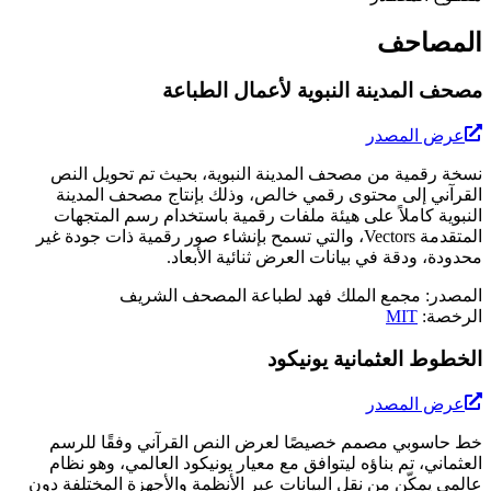
المصاحف
مصحف المدينة النبوية لأعمال الطباعة
عرض المصدر
نسخة رقمية من مصحف المدينة النبوية، بحيث تم تحويل النص
القرآني إلى محتوى رقمي خالص، وذلك بإنتاج مصحف المدينة
النبوية كاملاً على هيئة ملفات رقمية باستخدام رسم المتجهات
المتقدمة Vectors، والتي تسمح بإنشاء صور رقمية ذات جودة غير
محدودة، ودقة في بيانات العرض ثنائية الأبعاد.
المصدر
:
مجمع الملك فهد لطباعة المصحف الشريف
الرخصة
:
MIT
الخطوط العثمانية يونيكود
عرض المصدر
خط حاسوبي مصمم خصيصًا لعرض النص القرآني وفقًا للرسم
العثماني، تم بناؤه ليتوافق مع معيار يونيكود العالمي، وهو نظام
عالمي يمكّن من نقل البيانات عبر الأنظمة والأجهزة المختلفة دون