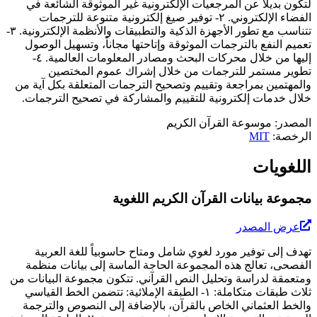
لتكون بديلاً عن المرجعيات الإلكترونية غير الموثوقة الشائعة في
الفضاء الإلكتروني. ٢- توفير صيغ إلكترونية متنوعة للترجمات
تتناسب مع تطور الأجهزة الذكية والتطبيقات والأنظمة الإلكترونية. ٣-
تعميم النفع بالترجمات الموثوقة وإتاحتها مجاناً، وتسهيل الوصول
إليها من خلال محركات البحث ومصادر المعلومات العالمية. ٤-
تطوير مستمر للترجمات من خلال إشراك عموم المختصين
والمهتمين بمراجعة وتقييم وتصحيح الترجمات المتعلقة بكل آية من
خلال خدمات إلكترونية للتقييم والمشاركة في تصحيح الترجمات.
المصدر
:
موسوعة القرآن الكريم
الرخصة
:
MIT
اللغويات
مجموعة بيانات القرآن الكريم اللغوية
عرض المصدر
تهدف إلى توفير مورد لغوي شامل ومتاح حاسوبياً للغة العربية
الفصحى، تعالج هذه المجموعة الحاجة الماسة إلى بيانات منظمة
ومتعمقة لدراسة وتحليل النص القرآني. تتكون مجموعة البيانات من
ثلاث طبقات متكاملة: ١- الطبقة الإملائية: تتضمن الخط القياسي
والخط العثماني الخاص بالقرآن، بالإضافة إلى النصوص والترجمة