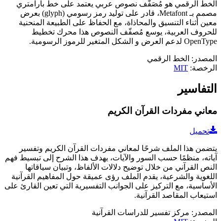
الخط الرقمي هو مُصَفّف نصوص عربي يعتمد على خط بارامتري
مصمم بـ Metafont، قادر على توليد رمز رسومي (glyph) بعرض
معين أثناء التنسيق والمحاذاة، مع الحفاظ على الطبيعة المنحنية
للحروف العربية، يوسع مُصفّف النصوص هذا محرك تخطيط
OpenType لدعم العرض و الشكل المتغير للرموز الرسومية.
المصدر
:
الخط الرقمي
الرخصة
:
MIT
التفاسير
معاني مفردات القرآن الكريم
تحميل
يتضمن هذا الملف شرحًا لمعاني مفردات القرآن الكريم وتفسير
آياته، منظمًا حسب السور والآيات، يهدف هذا الشرح إلى تبسيط فهم
النص القرآني من خلال توضيح دلالات الألفاظ، وتبيان سياقاتها
اللغوية والشرعية، يقدم الملف رؤى عميقة حول المفاهيم القرآنية
الأساسية، مع التركيز على الجوانب التفسيرية التي تعين القارئ على
استيعاب المقاصد القرآنية.
المصدر
:
مركز تفسير للدراسات القرآنية